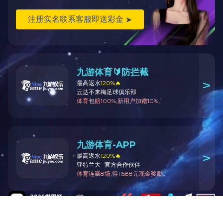
3C
体系
规范
图集
产品
咨询