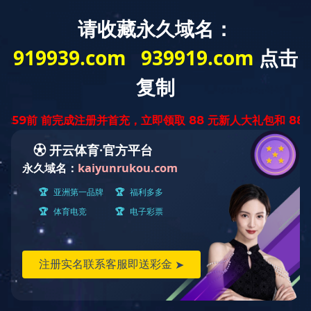
关于远大
投资者关系
博鱼官网(